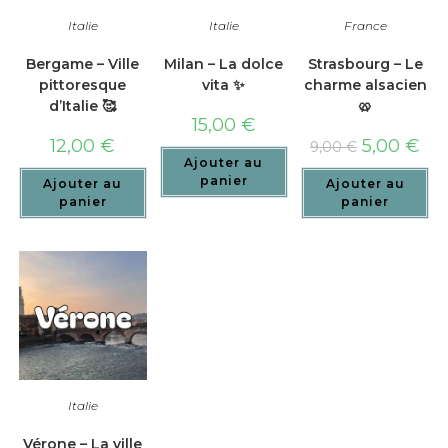
Italie
Italie
France
Bergame – Ville
Milan – La dolce
Strasbourg – Le
pittoresque
vita ✨
charme alsacien
d’Italie 🥰
🥨
15,00
€
12,00
€
5,00
€
9,00
€
Ajouter au
panier
Ajouter au
Ajouter au
panier
panier
Italie
Vérone – La ville