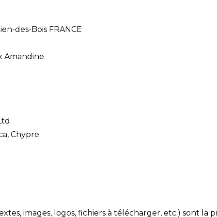
atien-des-Bois FRANCE
x Amandine
Ltd.
aca, Chypre
xtes, images, logos, fichiers à télécharger, etc.) sont l