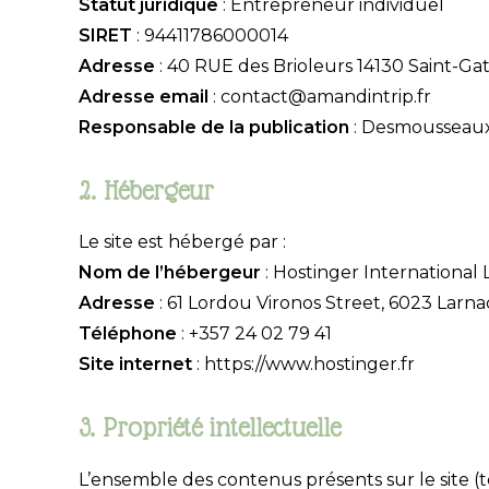
Statut juridique
: Entrepreneur individuel
SIRET
: 94411786000014
Adresse
: 40 RUE des Brioleurs 14130 Saint-G
Adresse email
: contact@amandintrip.fr
Responsable de la publication
: Desmousseau
2. Hébergeur
Le site est hébergé par :
Nom de l’hébergeur
: Hostinger International 
Adresse
: 61 Lordou Vironos Street, 6023 Larn
Téléphone
: +357 24 02 79 41
Site internet
: https://www.hostinger.fr
3. Propriété intellectuelle
L’ensemble des contenus présents sur le site (te