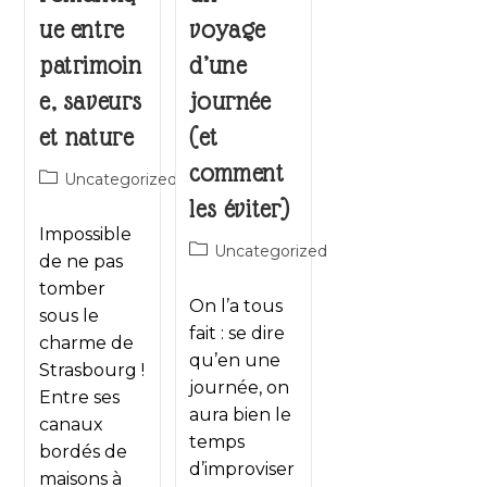
ue entre
voyage
patrimoin
d’une
e, saveurs
journée
et nature
(et
comment
Uncategorized
les éviter)
Impossible
Uncategorized
de ne pas
tomber
On l’a tous
sous le
fait : se dire
charme de
qu’en une
Strasbourg !
journée, on
Entre ses
aura bien le
canaux
temps
bordés de
d’improviser
maisons à