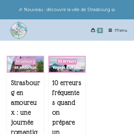
🎉 Nouveau : découvre la ville de Strasbourg 🥨
Menu
0
Strasbour
10 erreurs
g en
fréquente
amoureu
s quand
x : une
on
journée
prépare
romantiq
un