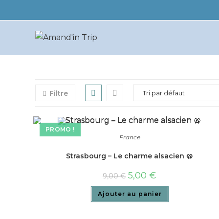
Filtre
PROMO !
France
Strasbourg – Le charme alsacien 🥨
5,00
€
9,00
€
Ajouter au panier