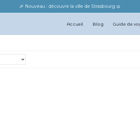
🎉 Nouveau : découvre la ville de Strasbourg 🥨
Accueil
Blog
Guide de v