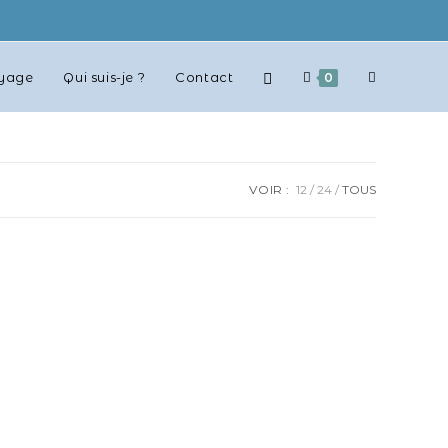
oyage
Qui suis-je ?
Contact
0
VOIR :
12
24
TOUS